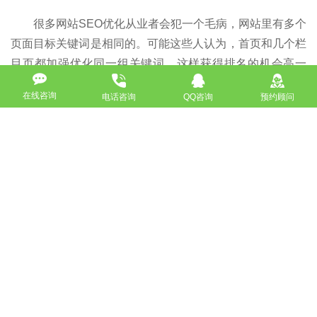
很多网站SEO优化从业者会犯一个毛病，网站里有多个
页面目标关键词是相同的。可能这些人认为，首页和几个栏
目页都加强优化同一组关键词，这样获得排名的机会高一
点。其实根本不是这个样子的，应该尽量避免这种情况的出
在线咨询
电话咨询
QQ咨询
预约顾问
现。同一个网站里竞争一个关键词的，只应该是一个页面，
做到目标精准，精力集中。这样权重才不会分散。
以上就是小编帮大家整理的相关资料，总结性的来讲，
分析出某个关键词的竞争度，就可以对我们网站的
关键词
进
行合理地布局了，可根据关键词竞争度的大小来决定你的网
站关键词的数量，以及你网站的优化计划和优化周期，可以
让我们的SEO更具前瞻性，所以关键词竞争度分析对
SEO
尤为重要。