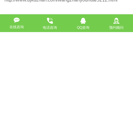
上一篇：长尾关键词就能提升收录速度，不信点进来！
在线咨询
电话咨询
QQ咨询
预约顾问
下一篇：SEO优化只需从这七点上来了解，效果才会好！
返回
免费获取策划方案及报价
联系专业的商务顾问，制定方案，专业设计，一对一咨询及其
报价详情
服务热线
18911184380