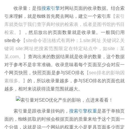
收录量：是指
搜索引擎
对网站页面的收录数据。结合索
引来理解，就是蜘蛛首先爬去网站，建立一个索引库
【索引
库就类似于我们查字典时候的检索表，或者是图书馆的书目
检索。】
，然后放出的页面数量就是收录量。一般我们用
site命令
【site命令语法格式有两种：1.site:网址 关键词2.关
键词 site:网址把搜索范围限定在特定站点中，如site：某
某.com。】
查询出来的数据结果就是收录的数量，这个数据
对于参考不是非常准确。收录意味着每个页面至少会对应一
个网页快照，快照页面是参与SEO排名
【seo排名的影响因
素很多。】
的，所以收录量越多，参与SEO排名的页面也就
越多，相对来说获得流量范围就越大。
索引量是跟收录量挂钩的，
搜索引擎权重
是基于单独页
面的，蜘蛛抓取的时候会根据页面的质量来给予这个页面一
个分值，这就是说一个网站的权重大小是更具页面多少而定