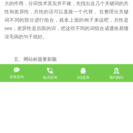
大的作用，分词技术其实并不难，先找出这几个关键词的共
性和差异性，共性的话可以直接一个代替， 在整理出关键
词不同的部分进行组合，就拿上面的例子来说吧，共性是
seo，差异性是后面的词，把这些不同的词组合成通俗易懂
没毛病的句子就好。
五、网站标题要新颖
在线咨询
电话咨询
QQ咨询
预约顾问
网站标题当作页面的大脑一点都不为过，尤其是在这个
看脸的时代，标题要新颖独特，通俗易懂，能让用户看一眼
就知道页面所表达的内容，当用户对此感兴趣后，才会进网
站进行深入了解。同时，一个比较独特的标题也会让搜索引
擎优先抓取收录，目前
搜索引擎
对稀缺内容越来越重视，而
寻找稀缺内容的时候，都是通过网页标题的稀缺度进行判
断，所以在优化标题的时候，书写的标题最好是能控制在10