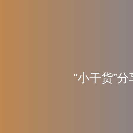
“
小
干
货
”
分