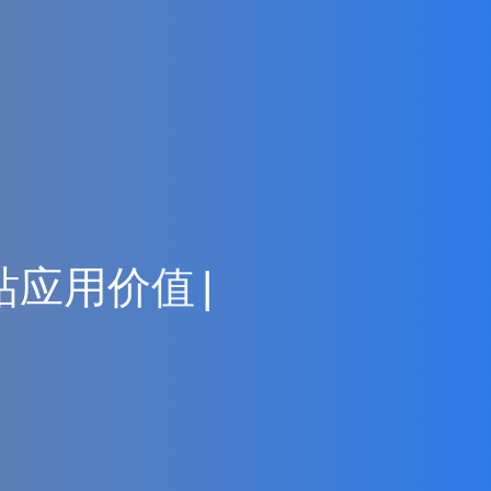
站
应
用
价
值