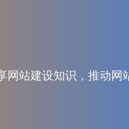
享
网
站
建
设
知
识
，
推
动
网