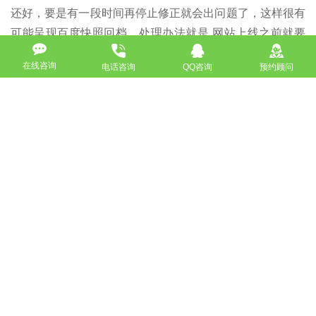
还好，要是有一段时间再停止修正就会出问题了，这样很有
可能呈现百度快照回档，处理办法就是 网站上线之前就要
把标题拟定好，做好以后不要再停止修正，当然也能够修正
在线咨询
电话咨询
QQ咨询
预约顾问
那么一两次，不过要看你怎样修正了。
如没特殊注明，文章均为酷站科技原创,转载请注明来自
http://www.bjkuzhan.com/wangzhanyouhua/5239.html
上一篇：SEO高级搜索指令的几种常见类型，你get到了吗？
下一篇：SEO为网站带来的五大优势！一定要了解！
返回
免费获取策划方案及报价