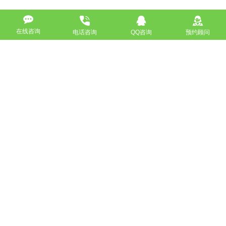
以上就是小编帮大家整理的相关资料，小编再补充一个
在线咨询
电话咨询
QQ咨询
预约顾问
知识点，
搜索引擎
判断网站的好坏的一个标准是外部链接的
多少以及所链接的网站质量。创建有人气化的、有意义的引
出链接，提高链接广泛度，既能提高在
搜索引擎
的排名，同
时也可以起到互相宣传的作用。研究表明：当一个网站的链
接PR值
【PR值全称为PageRank，用来表现网页等级的一
个标准，级别分别是0到10，是Google用于评测一个网
页“重要性”的一种方法。】
达到4～6，那么这个网页的访问
量比较好；当链接PR值达到7以上，那么网站的质量与知名
度都很优秀了。
如没特殊注明，文章均为酷站科技原创,转载请注明来自
http://www.bjkuzhan.com/wangzhanyouhua/5241.html