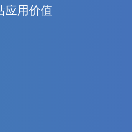
站
应
用
价
值