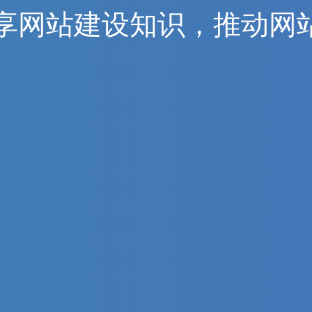
享
网
站
建
设
知
识
，
推
动
网