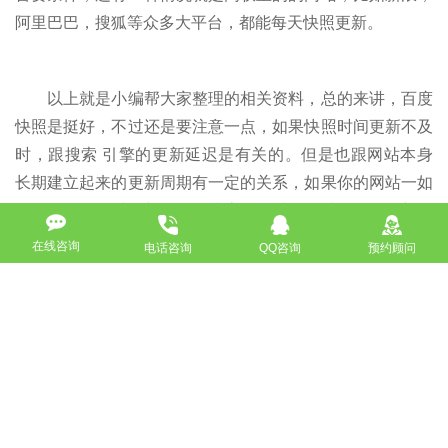
阿里巴巴，搜狐等众多大平台，都能每天快照更新。
以上就是小编帮大家整理的相关资料，总的来讲，百度
快照是挺好，不过还是要注意一点，如果快照时间更新不及
时，跟搜索 引擎的更新延迟是有关的。但是也跟网站本身
长期建立起来的更新周期有一定的关系，如果你的网站一如
既往的每日及时更新，那么
搜索引擎
对你网站的抓取更新周
期也会随之调整。如果半年甚至更久百度快照不更新，那么
在线咨询
电话咨询
QQ咨询
预约顾问
这个网站可以认为是一个没人维护的网站，在
搜索引擎
眼里
就会认为是一个垃圾站点。
如没特殊注明，文章均为酷站科技原创,转载请注明来自
http://www.bjkuzhan.com/wangzhanyouhua/5261.html