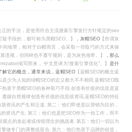
公正的手法，是使用符合主流搜索引擎发行方针规定的seo
可疑手段的，都可称为黑帽SEO。】
，灰帽SEO
【所谓灰
的中间地带，相对于白帽而言，会采取一些取巧的方式来操
不算违规，但同样也不遵守规则，是为灰色地带。】
，那么
Optimization缩写而来， 中文意译为“搜索引擎优化”。】
是什
了解它的概念，通常来说，蓝帽SEO
【蓝帽SEO的概念蓝
以及少为人知的绿帽SEO的定义都大不不相同.蓝帽SEO既
不热衷于黑帽SEO的各种取巧手段.创造有价值的信息是蓝
，遵循自然规律创造有价值的信息或资讯.蓝帽SEO的特征
圾资讯的产生和泛滥. 第二：他们即使是以营销为目的，
的资讯产生. 第三：他们也是把SEO作为一份工作，而不
新观点的发起者或传统理念的挑战者. 第五：他们一切以为
擎做专门的调整或迎合. 第六：他们热衷于品牌的创造，