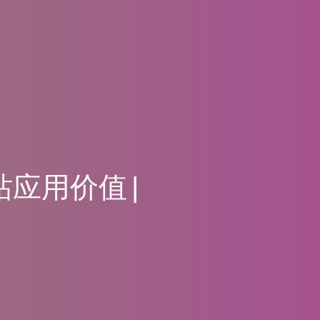
站
应
用
价
值