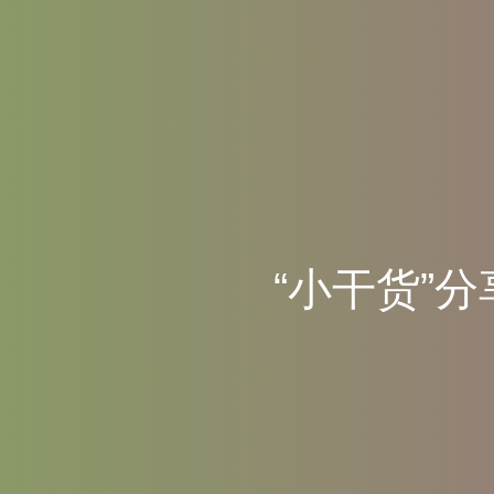
“
小
干
货
”
分