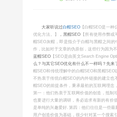
大家听说过
白帽SEO
【白帽SEO是一种
优化方法。】
，黑帽SEO
【所有使用作弊或
帽SEO灰帽，即是指介于白帽与黑帽之间
作，比如对于文章的伪原创，这些行为因为
蓝帽SEO
【SEO是由英文Search Engine 
么？与其它SEO优化有什么不一样吗？先来
帽SEO和传统理解中的白帽SEO和黑帽SEO
不热衷于传统白帽SEO的内外链接的建立也
帽SEO的前提条件，秉承最初的互联网理念
第一：他们热衷于互联网价值的创造，抵制垃
也要进行大量的调研，务必追求有新的有价值
是单纯的兴趣爱好. 第四：他们往往是一些最
用户创造价值为基础，很少针对某一个搜索引