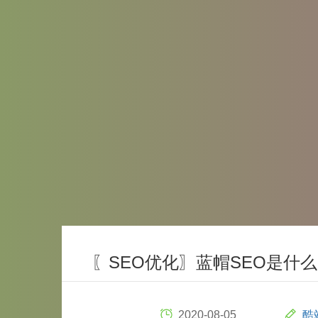
〖SEO优化〗蓝帽SEO是什
2020-08-05
酷