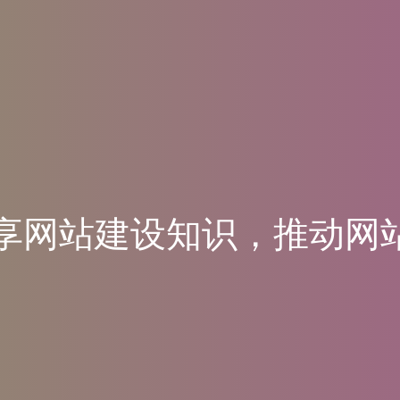
享
网
站
建
设
知
识
，
推
动
网