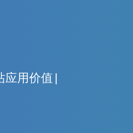
站
应
用
价
值