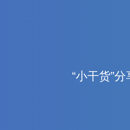
“
小
干
货
”
分