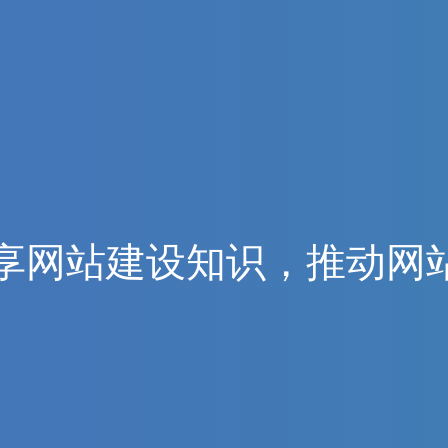
享
网
站
建
设
知
识
，
推
动
网