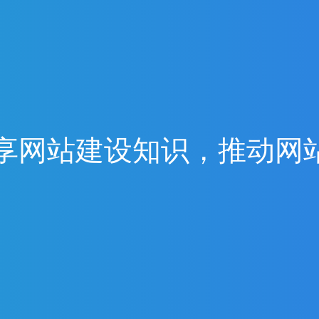
享
网
站
建
设
知
识
，
推
动
网