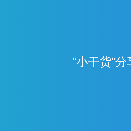
“
小
干
货
”
分