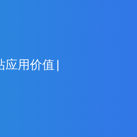
站
应
用
价
值