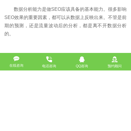
数据分析能力是做SEO应该具备的基本能力。很多影响
SEO效果的重要因素，都可以从数据上反映出来。不管是前
期的预测，还是流量波动后的分析，都是离不开数据分析
的。
在数据分析中，要特别注意LOG日志分析。SEO数据
分析中的数据来源，很大一部分来自服务器log日志。这里
在线咨询
电话咨询
QQ咨询
预约顾问
记录了爬虫和用户访问网站的种种信息。如果你具备了相关
的能力，可以把log日志里的任意数据合并拆分来分析的。
比如从log日志里分析爬虫的到访的次数，每次停留的总时
间，单个页面的平均停留时间…… 等等任意维度。
第四：了解你要排名的那个搜索引擎。