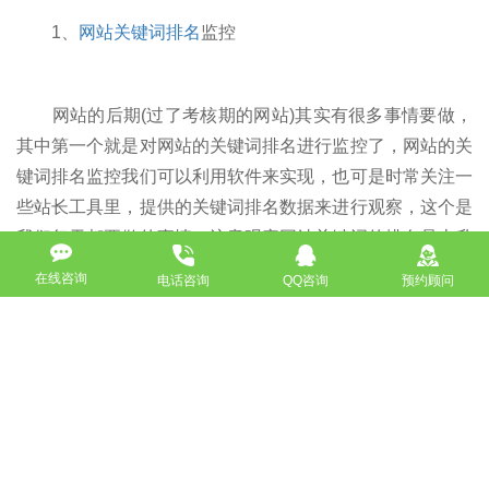
1、
网站关键词排名
监控
网站的后期(过了考核期的网站)其实有很多事情要做，
其中第一个就是对网站的关键词排名进行监控了，网站的关
键词排名监控我们可以利用软件来实现，也可是时常关注一
些站长工具里，提供的关键词排名数据来进行观察，这个是
我们每天都要做的事情，注意观察网站关键词的排名是上升
了，还是下降了。如果是上升的，证明你的优化有效果，如
在线咨询
电话咨询
QQ咨询
预约顾问
果是下降了，就要分析是什么原因了，看看你最近有没有什
么比较敏感的优化操作了。当然，网站关键词的排名在网站
的各个时期都是存在变化的，所以，我们要及时对其进行监
控和跟踪，以便及时掌握关键词的搜索量，用户的搜索习
惯，然后，有针对性地做出调整。