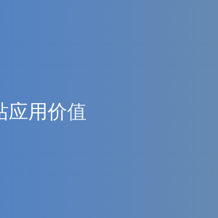
站
应
用
价
值