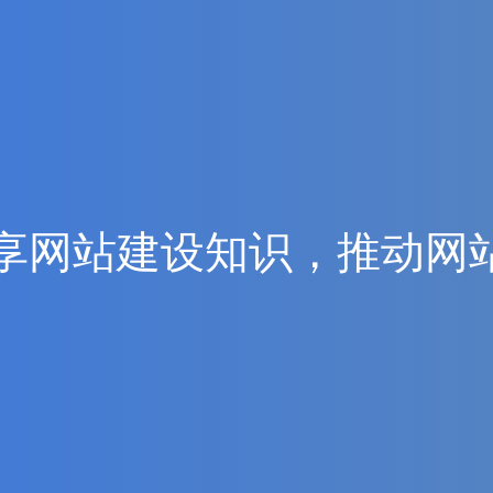
享
网
站
建
设
知
识
，
推
动
网