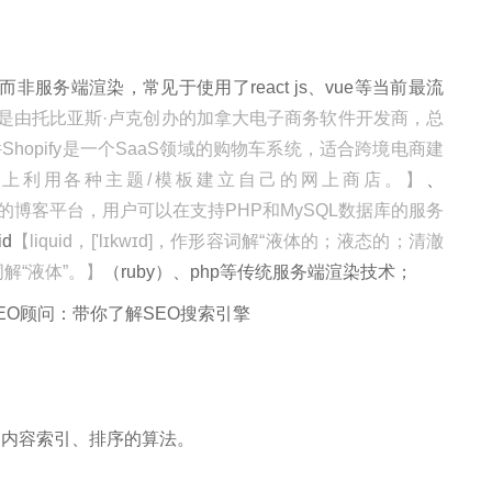
务端渲染，常见于使用了react js、vue等当前最流
ify是由托比亚斯·卢克创办的加拿大电子商务软件开发商，总
opify是一个SaaS领域的购物车系统，适合跨境电商建
上利用各种主题/模板建立自己的网上商店。】
、
开发的博客平台，用户可以在支持PHP和MySQL数据库的服务
d
【liquid，['lɪkwɪd]，作形容词解“液体的；液态的；清澈
解“液体”。】
（ruby）、php等传统服务端渲染技术；
内容索引、排序的算法。