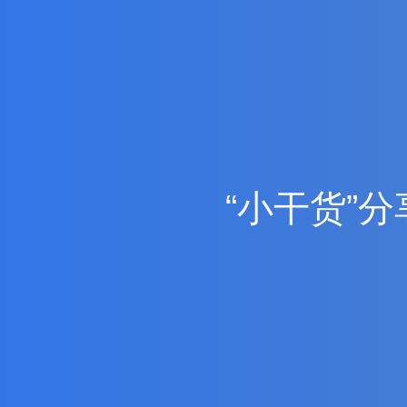
“
小
干
货
”
分