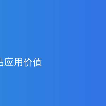
站
应
用
价
值