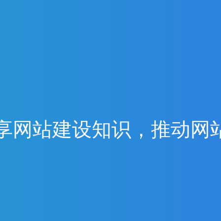
享
网
站
建
设
知
识
，
推
动
网