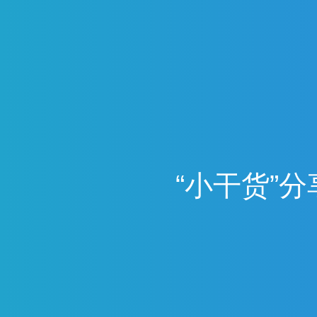
“
小
干
货
”
分