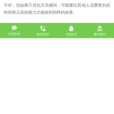
不对，但如果只优化主关键词，可能要比其他人花费更长的
时间和几倍的精力才能收到同样的效果。
7、分析页面跳出率、停留时间、不断优化页面
在线咨询
电话咨询
QQ咨询
预约顾问
对于已经有排名、已经有流量的长尾词页面，可以关注
一下页面的跳出率，停留时间等，从而看看没有没优化的空
间，这样能够提升排名、稳定排名。但是如果网站长尾词量
大的话，这也并不是一份轻松的工作，建议只监控一些指数
较大，对网站效益提升帮助较大的词。
以上就是小编整理出的一些相关资料，更多相关资讯请
关注
恩平SEO
咨询中心。