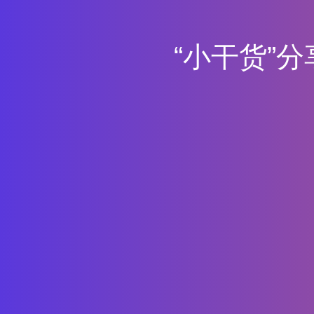
“
小
干