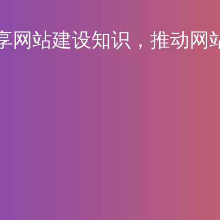
货
”
分
享
网
站
建
设
知
识
，
推