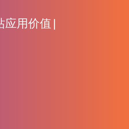
动
网
站