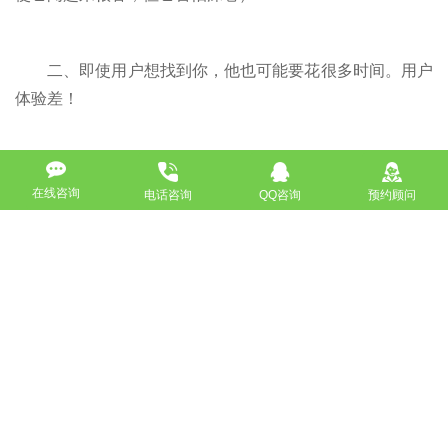
二、即使用户想找到你，他也可能要花很多时间。用户
体验差！
结论：
在线咨询
电话咨询
QQ咨询
预约顾问
毫无疑问，对外贸网站实施专业优质的SEO策略，绝对
有利于品牌建设、网站排名和订单转换。
SEO被认为是“新时代”的一种营销技巧，特别是在这种
竞争异常激烈的环境下，突如其来的流行可能带来流量，但
企业的可持续发展绝对需要一种高质量、高性价比、高回报
的营销方法作为源动力！