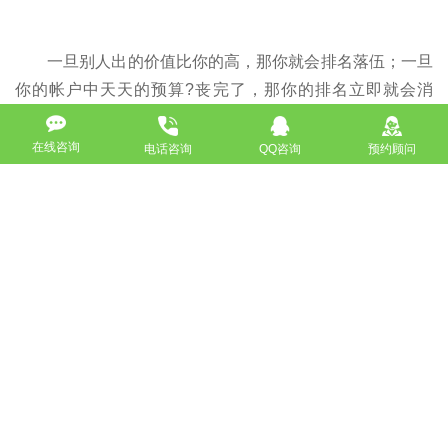
一旦别人出的价值比你的高，那你就会排名落伍；一旦
你的帐户中天天的预算?丧完了，那你的排名立即就会消
散。
在线咨询
电话咨询
QQ咨询
预约顾问
（6）、恶意点击
竞价排名的恶意点击很是多，你的一半的告白费都是被
竞争敌手、告白公司、闲着无聊的人给恶意点击?丧掉了，
这些人不会给你带来任何效益，并且你也无法提防。
SEO和SEM区别和优劣势分析 傻傻的我分不清【SEO
入门】