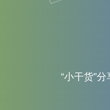
“
小
干
货
”
分