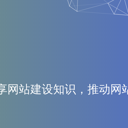
享
网
站
建
设
知
识
，
推
动
网