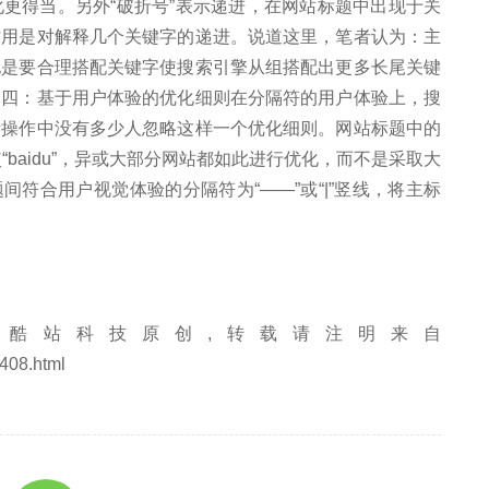
得当。另外“破折号”表示递进，在网站标题中出现于关
作用是对解释几个关键字的递进。说道这里，笔者认为：主
化是要合理搭配关键字使搜索引擎从组搭配出更多长尾关键
。四：基于用户体验的优化细则在分隔符的用户体验上，搜
际操作中没有多少人忽略这样一个优化细则。网站标题中的
“baidu”，异或大部分网站都如此进行优化，而不是采取大
间符合用户视觉体验的分隔符为“——”或“|”竖线，将主标
酷站科技原创,转载请注明来自
408.html