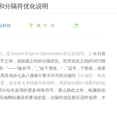
和分隔符优化说明
站科技
大
中
小
earch Engine Optimization英文的缩写。】
今日资
字之间，或标题之间的分隔优化。然而在此之间的SEO细
：“——”破折号，“_”短下滑线，“，”逗号，“|”竖线，或者
采用其他杂七杂八搜索引擎不许可的分隔符
【分隔符：将表
位置，或在将文本转换为表格时，用其标识新行或新列的起
甚至部分站长采用的更多特殊符号。那么除此之外，电脑前的
里无锡网站建设所要说的是：分隔符优化更应适时选用，才