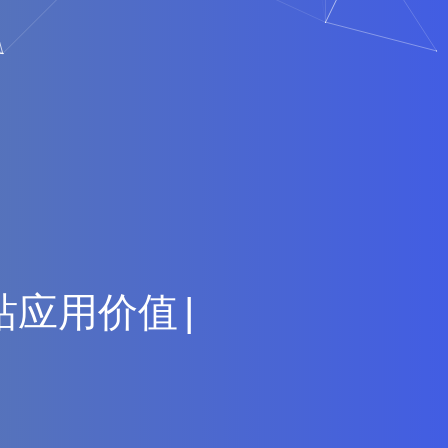
站
应
用
价
值