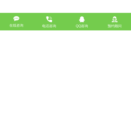
在线咨询
电话咨询
QQ咨询
预约顾问
高端网站定制
响应式网站
营销型网站
手机网站/微官网
电商/功能型网站
小程序开发
APP应用程序开发
更多请点击