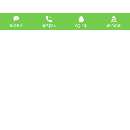
在线咨询
电话咨询
QQ咨询
预约顾问
高端网站定制
响应式网站
营销型网站
手机网站/微官网
电商/功能型网站
小程序开发
APP应用程序开发
更多请点击