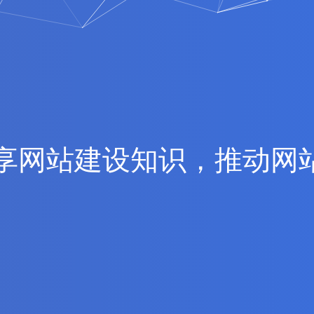
享
网
站
建
设
知
识
，
推
动
网