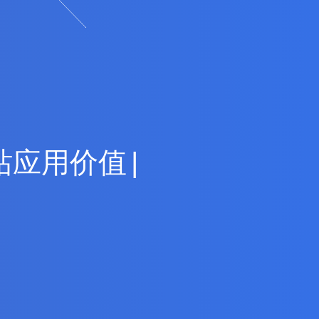
站
应
用
价
值