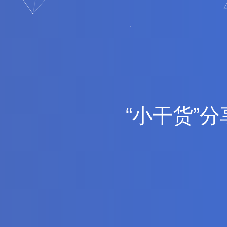
“
小
干
货
”
分