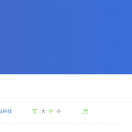
站科技
大
中
小