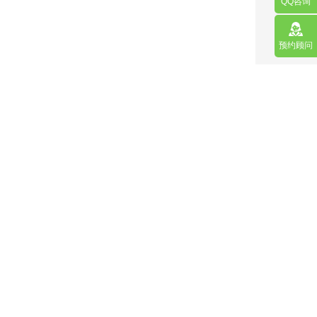
QQ咨询
预约顾问
营销型网站
手机网站/微官网