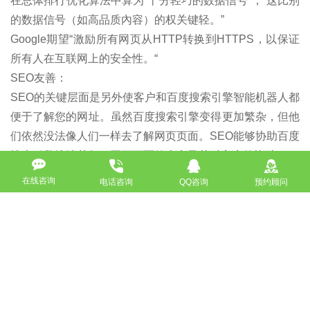
在总体排行优化算法中算为“十分轻巧的数据信号”，“这比别
的数据信号（如高品质內容）的权关键轻。”
Google期望“激励所有网页从HTTP转换到HTTPS，以保证
所有人在互联网上的安全性。“
SEO友善：
SEO的关键层面是另外使客户和百度搜索引擎智能机器人都
便于了解您的网址。虽然百度搜索引擎变得更加繁杂，但他
们依然没法像人们一样去了解网页页面。SEO能够协助百度
搜索引擎搞清楚每一网页页面的含意及其对客户的协助。
在线咨询
电话咨询
QQ咨询
预约顾问
酷站建设公司致力于为企业提供企业品牌形象服务，包括网
站建设，品牌设计，网站建设，网站优化，移动互联网发
展，品牌营销托管等品牌形象服务。行业趋势，不断追求创
新 鼓舞人心，成为中国更好的网站建设服务机构。
如没特殊注明，文章均为酷站科技原创,转载请注明来自