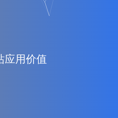
站
应
用
价
值