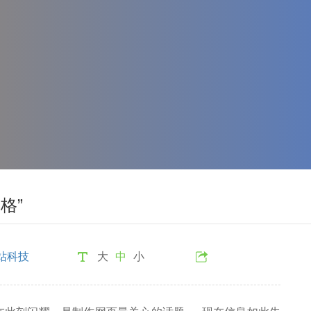
格”
站科技
大
中
小