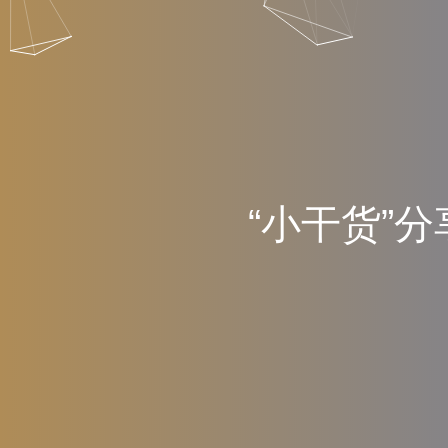
“
小
干
货
”
分