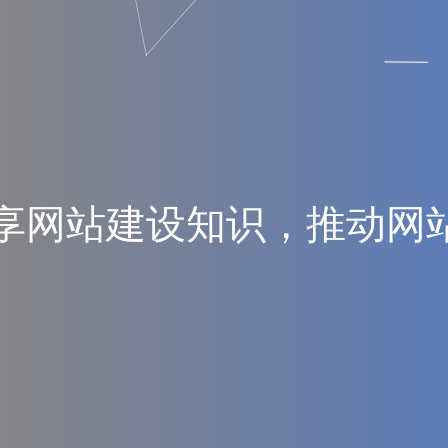
享
网
站
建
设
知
识
，
推
动
网