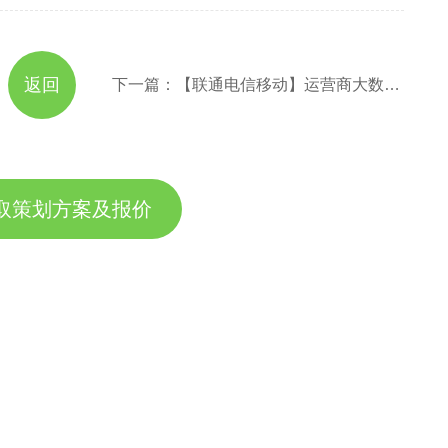
返回
下一篇：【联通电信移动】运营商大数据精准营销，联通大数据精准获客，三大运营商大数据
取策划方案及报价
方案，专业设计，一对一咨询及其报价详情
服务热线
11184380