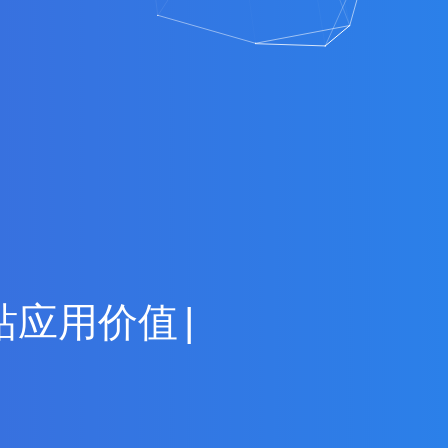
站
应
用
价
值