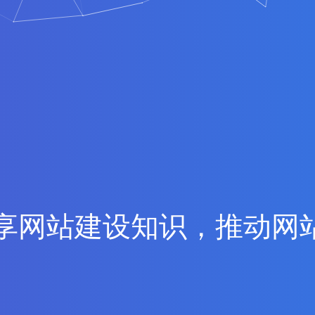
享
网
站
建
设
知
识
，
推
动
网