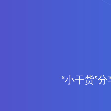
“
小
干
货
”
分