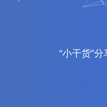
“
小
干
货
”
分