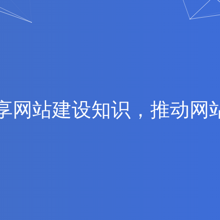
享
网
站
建
设
知
识
，
推
动
网