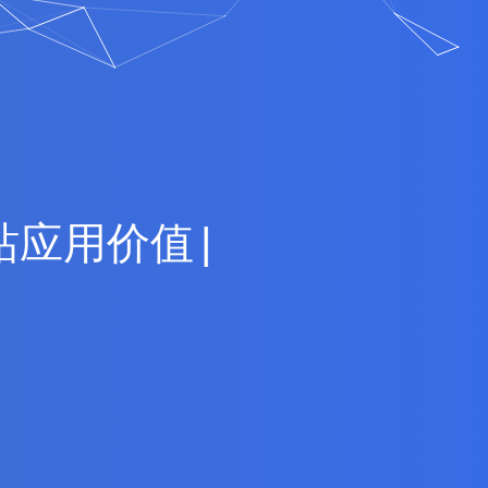
站
应
用
价
值