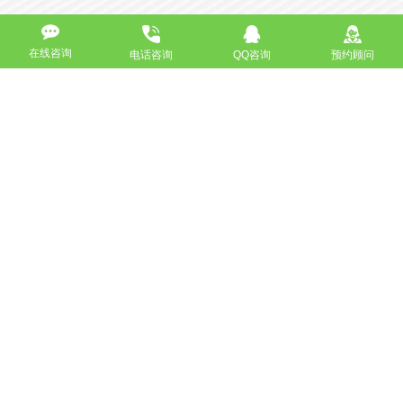
高端网站定制
响应式网站
在线咨询
电话咨询
QQ咨询
预约顾问
营销型网站
手机网站/微官网
电商/功能型网站
小程序开发
APP应用程序开发
更多请点击
我要定制网站
马上咨询
免费互联网咨询服务