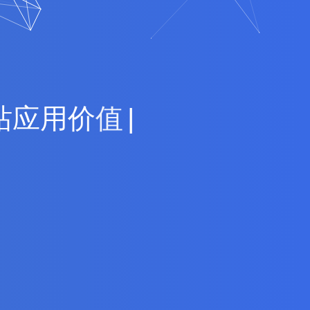
站
应
用
价
值