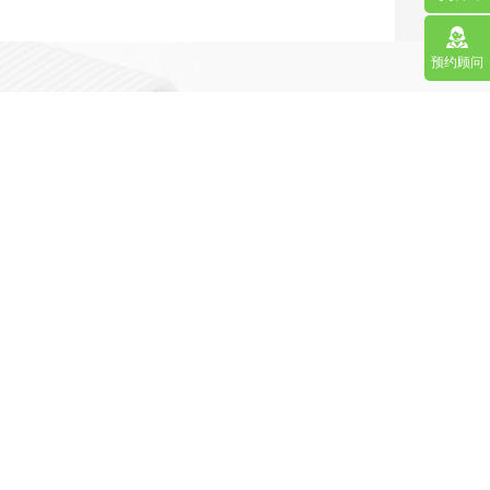
预约顾问
营销型网站
手机网站/微官网
APP应用程序开发
更多请点击
马上咨询