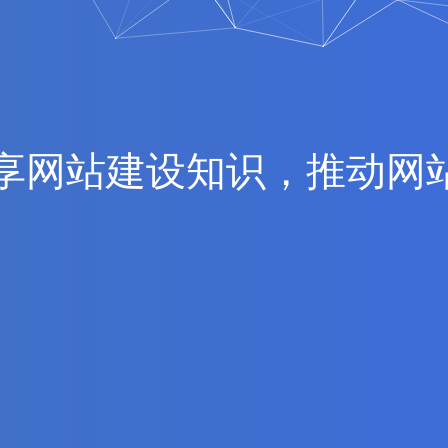
享
网
站
建
设
知
识
，
推
动
网