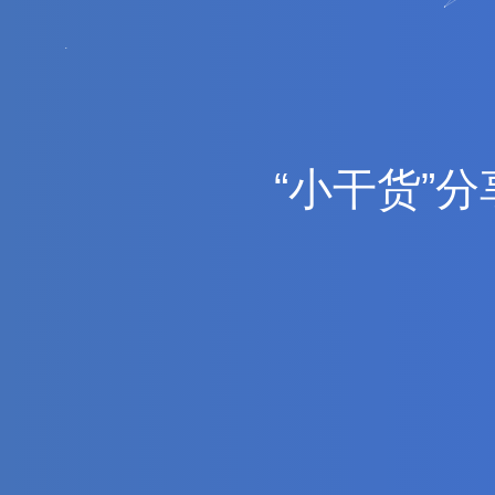
“
小
干
货
”
分