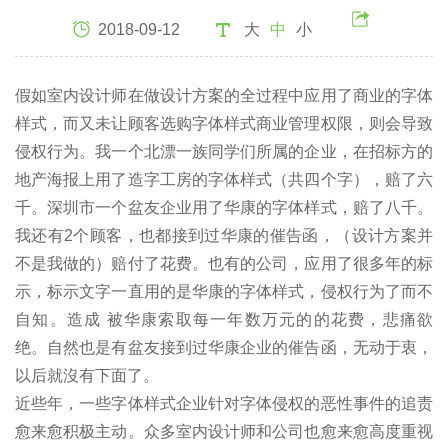
2018-09-12
大
中
小
假如室内设计师在做设计方案的全过程中应用了商业的字体
样式，而又未让顾客选购字体样式商业管理权限，则会导致
侵权行为。我一个北漂一族同学们所属的企业，在招标方的
地产海报上用了造字工房的字体样式（共四个字），赔了六
千。深圳市一个盆友企业用了华康的字体样式，赔了八千。
我还有2个顾客，也都接到过华康的催告函，（设计方案并
不是我做的）赔付了花费。也有的公司，应用了很多年的标
示，标示文字一直用的是华康的字体样式，侵权行为了而不
自知。造成 被华康索取每一年数万元的的花费，悲痛欲
绝。自然也是有盆友接到过华康企业的催告函，无动于衷，
以后就沒有下面了。
近些年，一些字体样式企业针对字体侵权的恶性事件的追责
愈来愈积极主动。众多室内设计师和公司也愈来愈高度重视