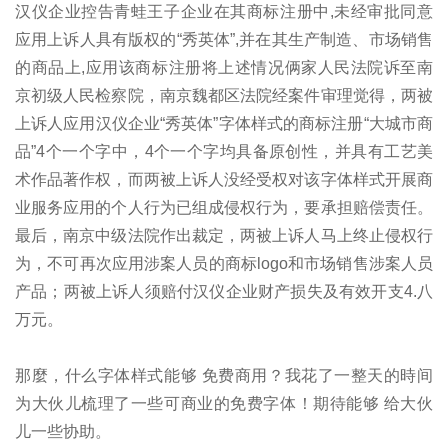
汉仪企业控告青蛙王子企业在其商标注册中,未经审批同意
应用上诉人具有版权的“秀英体”,并在其生产制造、市场销售
的商品上,应用该商标注册将上述情况俩家人民法院诉至南
京初级人民检察院，南京魏都区法院经案件审理觉得，两被
上诉人应用汉仪企业“秀英体”字体样式的商标注册“大城市商
品”4个一个字中，4个一个字均具备原创性，并具有工艺美
术作品著作权，而两被上诉人没经受权对该字体样式开展商
业服务应用的个人行为已组成侵权行为，要承担赔偿责任。
最后，南京中级法院作出裁定，两被上诉人马上终止侵权行
为，不可再次应用涉案人员的商标logo和市场销售涉案人员
产品；两被上诉人须赔付汉仪企业财产损失及有效开支4.八
万元。
那麼，什么字体样式能够 免费商用？我花了一整天的時间
为大伙儿梳理了一些可商业的免费字体！期待能够 给大伙
儿一些协助。