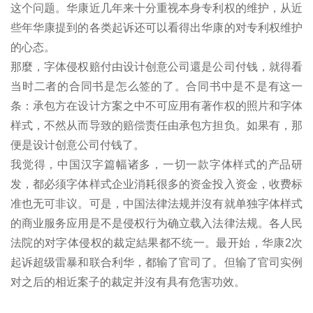
这个问题。华康近几年来十分重视本身专利权的维护，从近
些年华康提到的各类起诉还可以看得出华康的对专利权维护
的心态。
那麼，字体侵权赔付由设计创意公司還是公司付钱，就得看
当时二者的合同书是怎么签的了。合同书中是不是有这一
条：承包方在设计方案之中不可应用有著作权的照片和字体
样式，不然从而导致的赔偿责任由承包方担负。如果有，那
便是设计创意公司付钱了。
我觉得，中国汉字篇幅诸多，一切一款字体样式的产品研
发，都必须字体样式企业消耗很多的资金投入资金，收费标
准也无可非议。可是，中国法律法规并沒有就单独字体样式
的商业服务应用是不是侵权行为确立载入法律法规。各人民
法院的对字体侵权的裁定結果都不统一。最开始，华康2次
起诉超级雷暴和联合利华，都输了官司了。但输了官司实例
对之后的相近案子的裁定并沒有具有危害功效。