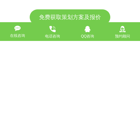
免费获取策划方案及报价
联系专业的商务顾问，制定方案，专业设计，一对一咨询及其
在线咨询
电话咨询
QQ咨询
预约顾问
报价详情
服务热线
18911184380
高端网站定制
响应式网站
营销型网站
手机网站/微官网