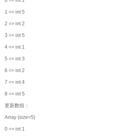
0 => int 1
1 => int 5
2 => int 2
3 => int 5
4 => int 1
5 => int 3
6 => int 2
7 => int 4
8 => int 5
更新数组：
Array (size=5)
0 => int 1