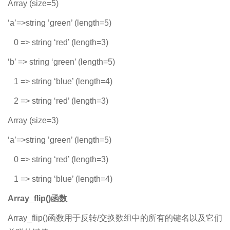
Array (size=5)
‘a’=>string ’green’ (length=5)
0 => string ‘red’ (length=3)
‘b’ => string ‘green’ (length=5)
1 => string ‘blue’ (length=4)
2 => string ‘red’ (length=3)
Array (size=3)
‘a’=>string ’green’ (length=5)
0 => string ‘red’ (length=3)
1 => string ‘blue’ (length=4)
Array_flip()函数
Array­_flip()函数用于反转/交换数组中的所有的键名以及它们