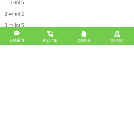
1 => int 5
2 => int 2
3 => int 5
4 => int 1
在线咨询
电话咨询
QQ咨询
预约顾问
以上就是PHP如何删除数组中的重复元素的详细内容了。
本文章来源
酷站科技：
企业网站建设
来源声明：
以上内容部分(包含图片、文字)来源于网络，如有侵权，
请及时与本站联系（010-57218159）。
如没特殊注明，文章均为酷站科技原创,转载请注明来自
http://www.bjkuzhan.com/jianzhanzhishi/4516.html
上一篇：（大兴网站建设）客户需要我们做哪些准备？
下一篇：企业建站—如何利用搜索引擎蜘蛛提升网站知名度