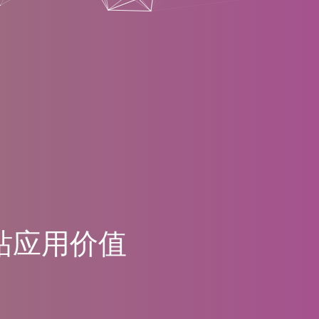
站
应
用
价
值