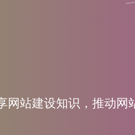
享
网
站
建
设
知
识
，
推
动
网