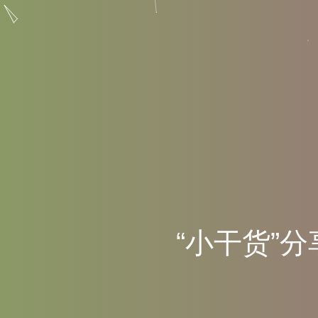
“
小
干
货
”
分