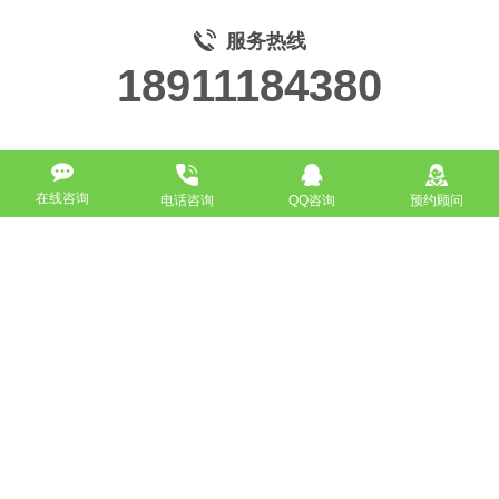
服务热线
18911184380
在线咨询
电话咨询
QQ咨询
预约顾问
高端网站定制
响应式网站
营销型网站
手机网站/微官网
电商/功能型网站
小程序开发
APP应用程序开发
更多请点击
我要定制网站