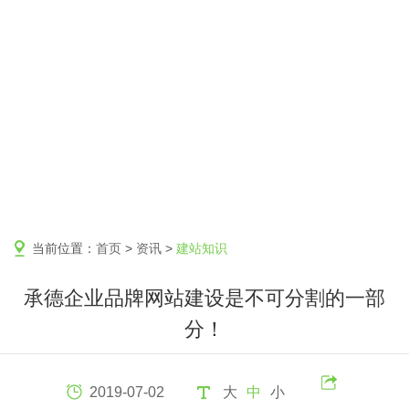
当前位置：
首页
>
资讯
>
建站知识
承德企业品牌网站建设是不可分割的一部
分！
2019-07-02
大
中
小