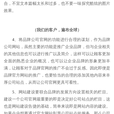
合，不宜文本篇幅太长和过多，也不要一味探究酷炫的图片
效果。
（我们的客户，遍布全球）
4
、将品牌公司官网的功能进行合理的谋划，作为品牌
公司网站，虽然主要的功能是推广企业品牌，但与企业相关
的其他信息也可以进行推广以及简介，这样可以让顾客更加
全面的熟悉企业的概况，也可以让企业品牌的形象更加丰
满，让顾客对于品牌官网的推广不会过于反感。因此即便是
品牌官方网站的推广，也要恰当的合理的添加其他内容来丰
厚公司站点，从而让公司官网更具可看性。
5
、网站建设要联合品牌的发展方向设置相关的栏目。
建设一个公司官网最重要的即是决定好公司站点的栏目，这
也是网站建设告捷的基础，简单来说即是网站内容的建设。
如果企业想要通过官方网站彰显公司站点的服务，那么公司