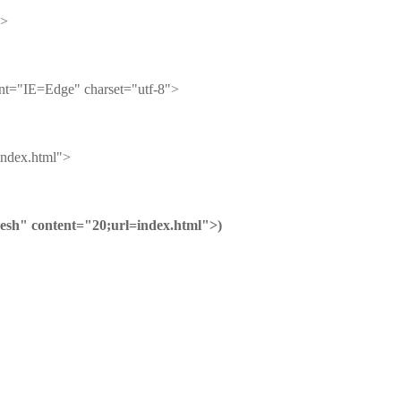
 >
="IE=Edge" charset="utf-8">
ndex.html">
resh" content="20;url=index.html">)