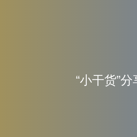
“
小
干
货
”
分