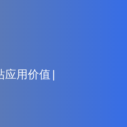
站
应
用
价
值