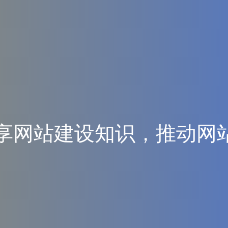
享
网
站
建
设
知
识
，
推
动
网