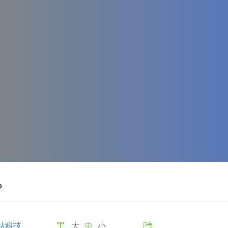
？
站科技
大
中
小