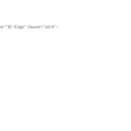
="IE=Edge" charset="utf-8">