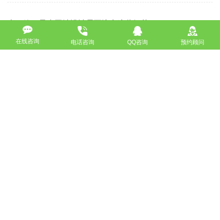
上一篇：最牛网站设计需要注意这些细节
下一篇：高校网站建设—什么是HTML？
在线咨询
电话咨询
QQ咨询
预约顾问
返回
免费获取策划方案及报价
联系专业的商务顾问，制定方案，专业设计，一对一咨询及其
报价详情
服务热线
18911184380