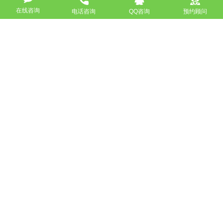
下一篇：常见的网站建设流程有哪些
在线咨询
电话咨询
QQ咨询
预约顾问
返回
免费获取策划方案及报价
联系专业的商务顾问，制定方案，专业设计，一对一咨询及其
报价详情
服务热线
18911184380
高端网站定制
响应式网站