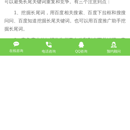
可以避免长尾关键词重复和竞争。有三个注意到点：
1、挖掘长尾词，用百度相关搜索、百度下拉框和搜搜
问问、百度知道挖掘长尾关键词。也可以用百度推广助手挖
掘长尾词。
2、竞争度大的短词作为栏目名称和列表页关键词，竞
争度小的长尾词作为最终页长尾关键词。
在线咨询
电话咨询
QQ咨询
预约顾问
3、意思相近但表达不相同的长尾关键词选择包含其他
长尾词的长尾关键词，其他长尾关键词作为生态圈外链文章
链接网站的这篇文章，提供外链支持。
来源声明：
以上内容部分(包含图片、文字)来源于网络，如有侵权，
请及时与本站联系（010-57218159）。
如没特殊注明，文章均为酷站科技原创,转载请注明来自
http://www.bjkuzhan.com/jianzhanzhishi/4695.html
上一篇：网站建站和网站运营如何两手抓