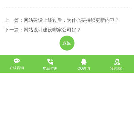
上一篇：网站建设上线过后，为什么要持续更新内容？
下一篇：网站设计建设哪家公司好？
返回
免费获取策划方案及报价
在线咨询
电话咨询
QQ咨询
预约顾问
联系专业的商务顾问，制定方案，专业设计，一对一咨询及其
报价详情
服务热线
18911184380