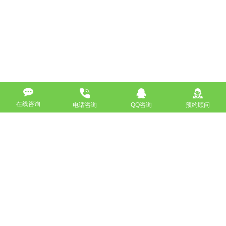
在线咨询
电话咨询
QQ咨询
预约顾问
高端网站定制
响应式网站
营销型网站
手机网站/微官网