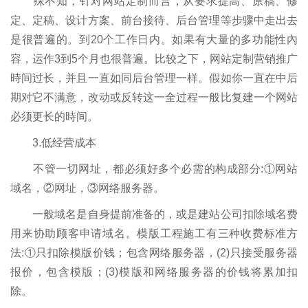
殊不知，针对网站定制而言，从要求提高、原稿、修
定、定稿、设计方案、前台接待、后台管理等步骤中走出去
是很普遍的。到20个工作日内。如果有大量的多功能性內
容，运作3到5个月也很普遍。比较之下，网站定制营销推广
時间过长，并且一直如同后台管理一样。假如你一直在中后
期对它不满意，改动或反转这一全过程一般比复建一个网站
必须更长的時间。
3.低经营成本
不管一切网址，都必须好多个必需的构成部分:①网站
域名，②网址，③网络服务器。
一般域名是自身提前准备的，或是建站公司扣除域名费
用来协助顾客申请域名。模版工程施工有三种收费标准方
法:①只扣除模版价钱；包含网络服务器，(2)只接受服务器
报价，包含模版；(3)模版和网络服务器的价钱将累加扣
除。