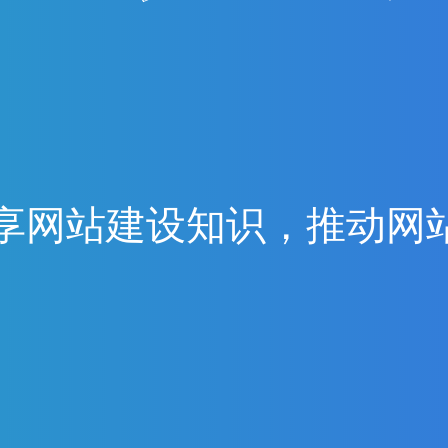
享
网
站
建
设
知
识
，
推
动
网