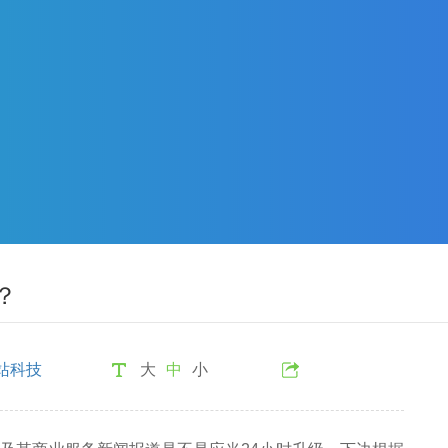
？
站科技
大
中
小