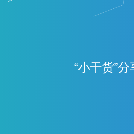
“
小
干
货
”
分