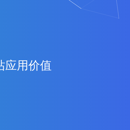
站
应
用
价
值