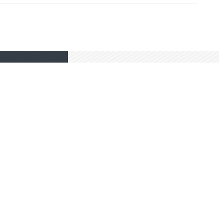
高端网站定制
响应式网站
电商/功能型网站
小程序开发
我要定制网站
免费互联网咨询服务