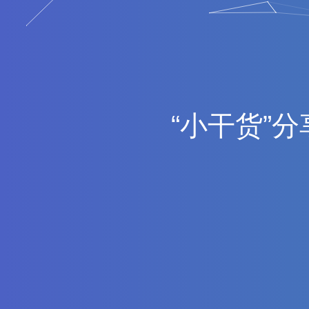
“
小
干
货
”
分