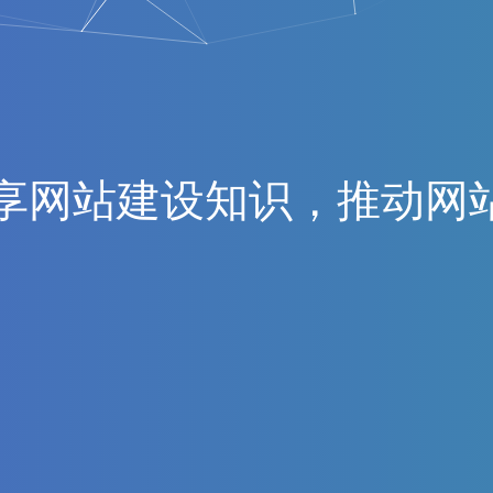
享
网
站
建
设
知
识
，
推
动
网