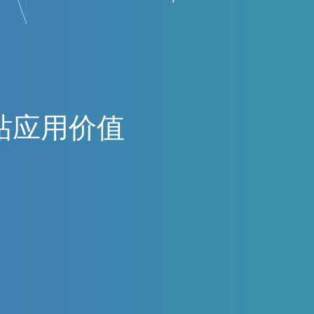
站
应
用
价
值