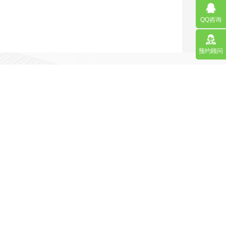
QQ咨询
预约顾问
营销型网站
手机网站/微官网
APP应用程序开发
更多请点击
马上咨询