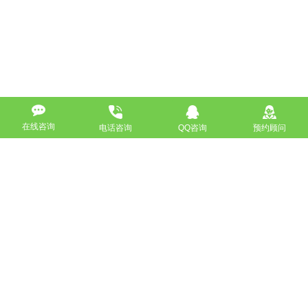
在线咨询
电话咨询
QQ咨询
预约顾问
高端网站定制
响应式网站
营销型网站
手机网站/微官网
电商/功能型网站
小程序开发