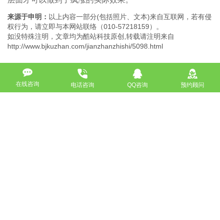
来源于申明：
以上内容一部分(包括照片、文本)来自互联网，若有侵
权行为，请立即与本网站联络（010-57218159）。
如没特殊注明，文章均为酷站科技原创,转载请注明来自
http://www.bjkuzhan.com/jianzhanzhishi/5098.html
在线咨询
电话咨询
QQ咨询
预约顾问
上一篇：2020新广告法禁用词案例来了，请收下！
下一篇：企业建站高质量原创开发实现上线高效运营
返回
免费获取策划方案及报价
联系专业的商务顾问，制定方案，专业设计，一对一咨询及其
报价详情
服务热线