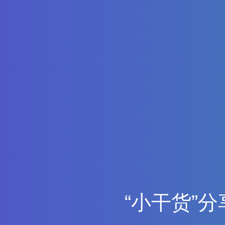
“
小
干
货
”
分