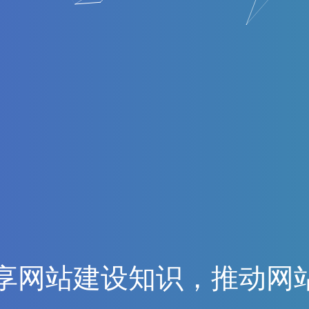
享
网
站
建
设
知
识
，
推
动
网