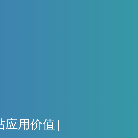
站
应
用
价
值