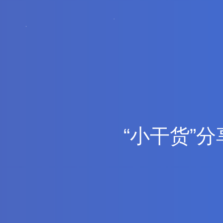
“
小
干
货
”
分