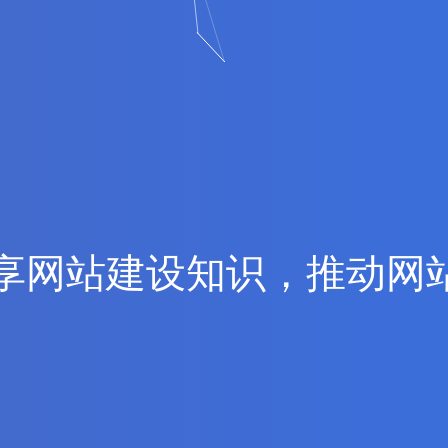
享
网
站
建
设
知
识
，
推
动
网