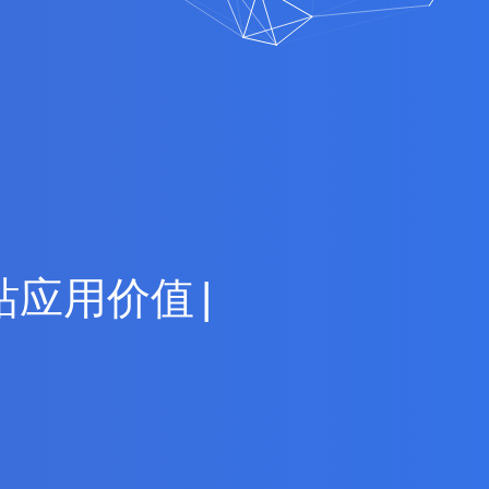
站
应
用
价
值