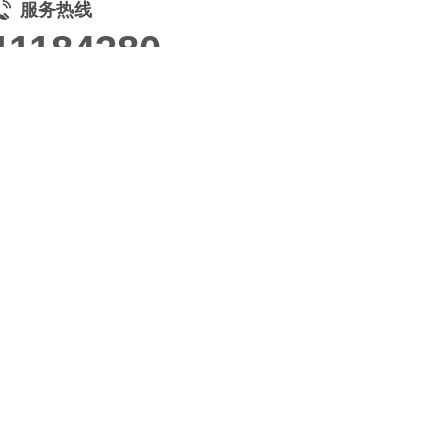
服务热线
11184380
高端网站定制
响应式网站
电商/功能型网站
小程序开发