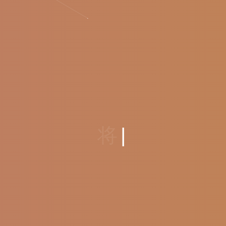
将
想
法
与
焦
点